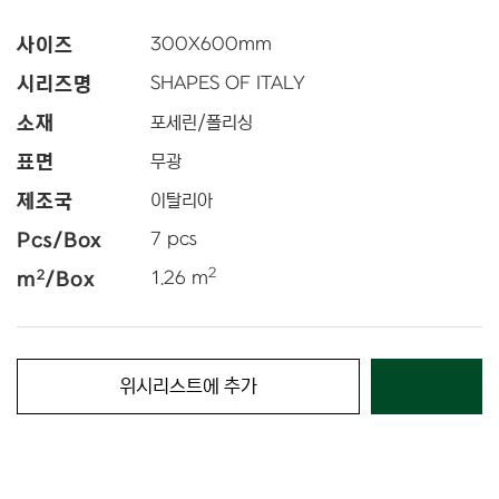
사이즈
300
X
600
mm
시리즈명
SHAPES OF ITALY
소재
포세린/폴리싱
표면
무광
제조국
이탈리아
Pcs/Box
7 pcs
2
2
m
/Box
1.26 m
위시리스트에 추가