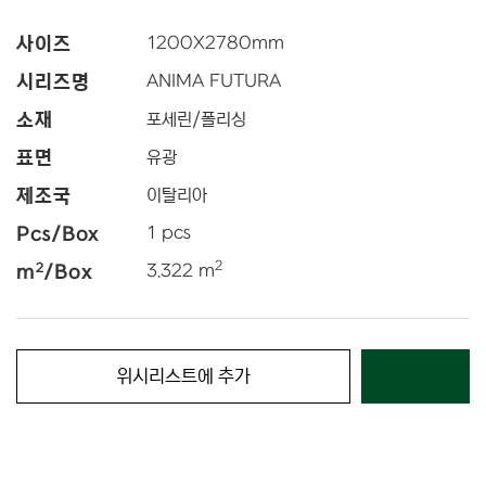
사이즈
1200
X
2780
mm
시리즈명
ANIMA FUTURA
소재
포세린/폴리싱
표면
유광
제조국
이탈리아
Pcs/Box
1 pcs
2
2
m
/Box
3.322 m
위시리스트에 추가