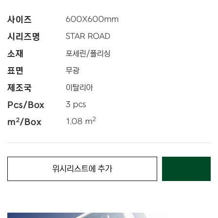
사이즈
600
X
600
mm
시리즈명
STAR ROAD
소재
포세린/폴리싱
표면
무광
제조국
이탈리아
Pcs/Box
3 pcs
2
2
m
/Box
1.08 m
위시리스트에 추가