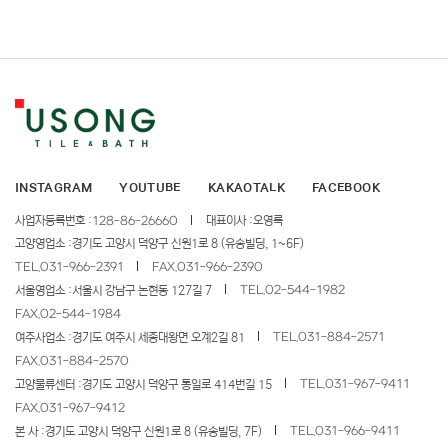
INSTAGRAM
YOUTUBE
KAKAOTALK
FACEBOOK
사업자등록번호 :
128-86-26660
대표이사 :
오영록
고양영업소 :
경기도 고양시 덕양구 신원1로 8 (유송빌딩, 1~6F)
TEL.
031-966-2391
FAX.
031-966-2390
TEL.
02-544-1982
서울영업소 :
서울시 강남구 논현동 127길 7
FAX.
02-544-1984
TEL.
031-884-2571
여주사업소 :
경기도 여주시 세종대왕면 오계2길 81
FAX.
031-884-2570
TEL.
031-967-9411
고양물류센터 :
경기도 고양시 덕양구 통일로 414번길 15
FAX.
031-967-9412
TEL.
031-966-9411
본 사 :
경기도 고양시 덕양구 신원1로 8 (유송빌딩, 7F)