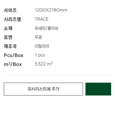
사이즈
1200
X
2780
mm
시리즈명
TRACE
소재
포세린/폴리싱
표면
무광
제조국
이탈리아
Pcs/Box
1 pcs
2
2
m
/Box
3.322 m
위시리스트에 추가