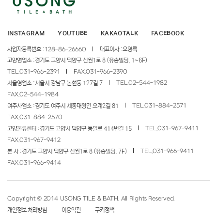
INSTAGRAM
YOUTUBE
KAKAOTALK
FACEBOOK
사업자등록번호 :
128-86-26660
대표이사 :
오영록
고양영업소 :
경기도 고양시 덕양구 신원1로 8 (유송빌딩, 1~6F)
TEL.
031-966-2391
FAX.
031-966-2390
TEL.
02-544-1982
서울영업소 :
서울시 강남구 논현동 127길 7
FAX.
02-544-1984
TEL.
031-884-2571
여주사업소 :
경기도 여주시 세종대왕면 오계2길 81
FAX.
031-884-2570
TEL.
031-967-9411
고양물류센터 :
경기도 고양시 덕양구 통일로 414번길 15
FAX.
031-967-9412
TEL.
031-966-9411
본 사 :
경기도 고양시 덕양구 신원1로 8 (유송빌딩, 7F)
FAX.
031-966-9414
Copyright © 2014
USONG TILE & BATH
. All Rights Reserved.
개인정보 처리방침
이용약관
쿠키정책