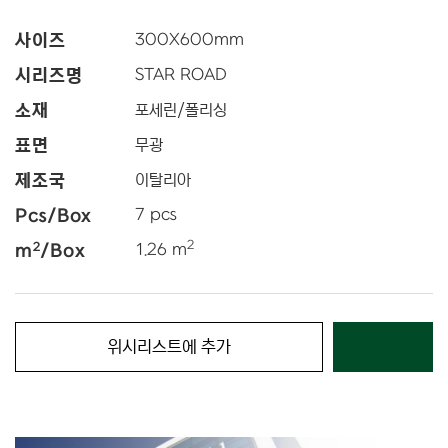
사이즈
300
X
600
mm
시리즈명
STAR ROAD
소재
포세린/폴리싱
표면
무광
제조국
이탈리아
Pcs/Box
7 pcs
2
2
m
/Box
1.26 m
위시리스트에 추가