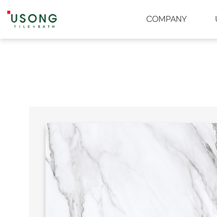
유송타일 & 바스
COMPANY