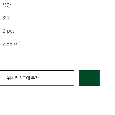
유광
중국
2 pcs
2
2.88 m
위시리스트에 추가