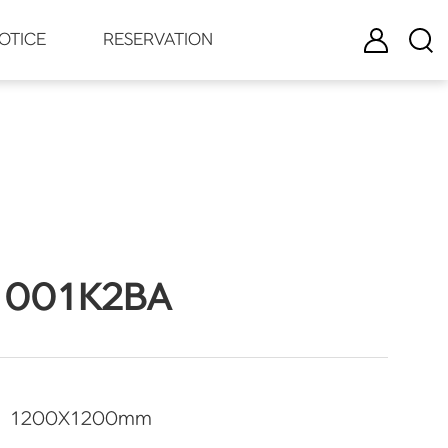
로그인
검색
OTICE
RESERVATION
1001K2BA
1200
X
1200
mm