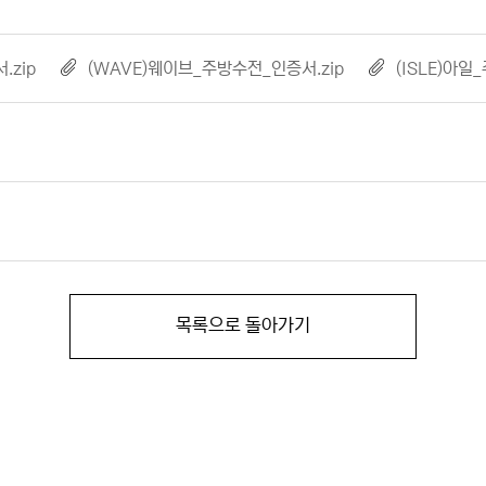
서.zip
(WAVE)웨이브_주방수전_인증서.zip
(ISLE)아일_ᄌ
목록으로 돌아가기