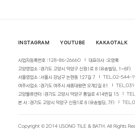
INSTAGRAM
YOUTUBE
KAKAOTALK
128-86-26660
사업자등록번호 :
대표이사 :
오영록
고양영업소 :
경기도 고양시 덕양구 신원1로 8 (유송빌딩, 1~6F)
TEL.
02-544-1
서울영업소 :
서울시 강남구 논현동 127길 7
TEL.
031
여주사업소 :
경기도 여주시 세종대왕면 오계2길 81
TEL
고양물류센터 :
경기도 고양시 덕양구 통일로 414번길 15
TEL.
0
본 사 :
경기도 고양시 덕양구 신원1로 8 (유송빌딩, 7F)
Copyright © 2014
USONG TILE & BATH
. All Rights Re