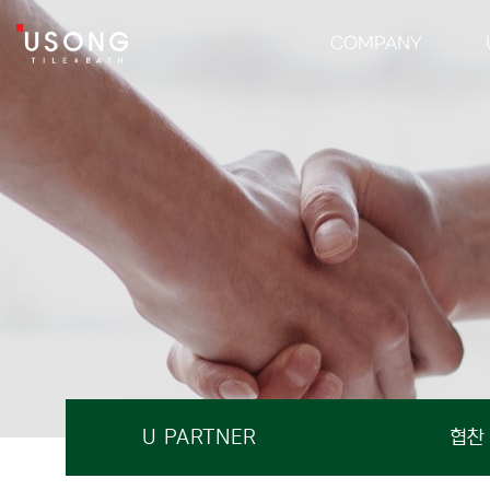
다운로드 | 유송타일&바스 욕실 인테리어 타일·자재 전문 유통
유송타일 & 바스
COMPANY
U PARTNER
협찬