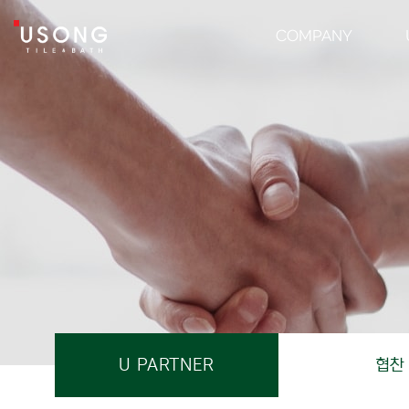
협찬 | 유송타일&바스 욕실 인테리어 타일·자재 전문 유통
유송타일 & 바스
COMPANY
U PARTNER
협찬