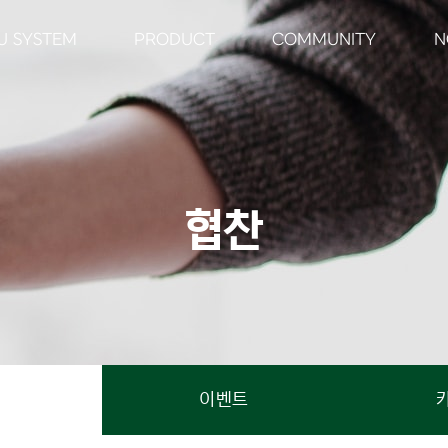
U SYSTEM
PRODUCT
COMMUNITY
N
협
찬
이벤트