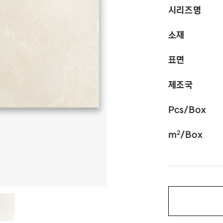
시리즈명
소재
표면
제조국
Pcs/Box
2
m
/Box