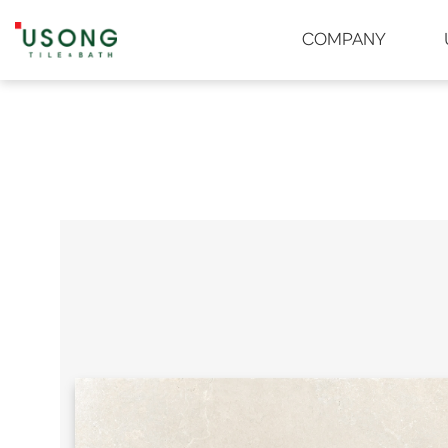
유송타일 & 바스
COMPANY