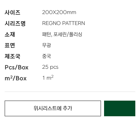
사이즈
200
X
200
mm
시리즈명
REGNO PATTERN
소재
패턴, 포세린/폴리싱
표면
무광
제조국
중국
Pcs/Box
25 pcs
2
2
m
/Box
1 m
위시리스트에 추가