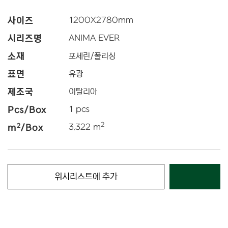
사이즈
1200
X
2780
mm
시리즈명
ANIMA EVER
소재
포세린/폴리싱
표면
유광
제조국
이탈리아
Pcs/Box
1 pcs
2
2
m
/Box
3.322 m
위시리스트에 추가