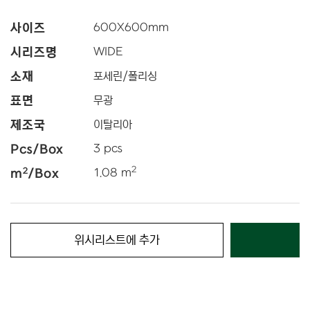
사이즈
600
X
600
mm
시리즈명
WIDE
소재
포세린/폴리싱
표면
무광
제조국
이탈리아
Pcs/Box
3 pcs
2
2
m
/Box
1.08 m
위시리스트에 추가