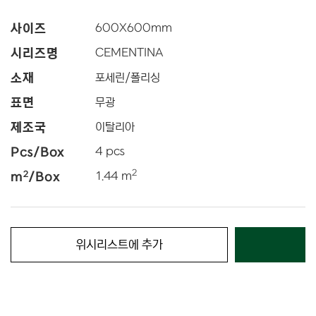
사이즈
600
X
600
mm
시리즈명
CEMENTINA
소재
포세린/폴리싱
표면
무광
제조국
이탈리아
Pcs/Box
4 pcs
2
2
m
/Box
1.44 m
위시리스트에 추가