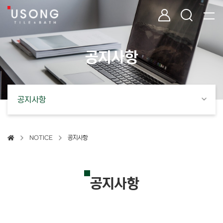
공지사항 | 유송타일&바스 욕실 인테리어 타일·자재 전문 유통
유송타일 & 바스
로그인
검색
공
지
사
항
공지사항
NOTICE
공지사항
공지사항