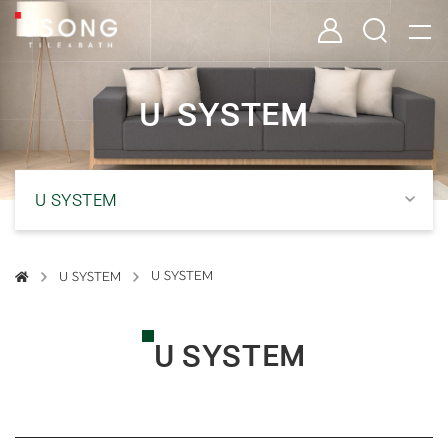
U SYSTEM | 유송타일&바스 욕실 인테리어 타일·자재 전문 유통
유송타일 & 바스
로그인
검색
U
S
Y
S
T
E
M
U SYSTEM
U SYSTEM
U SYSTEM
U SYSTEM