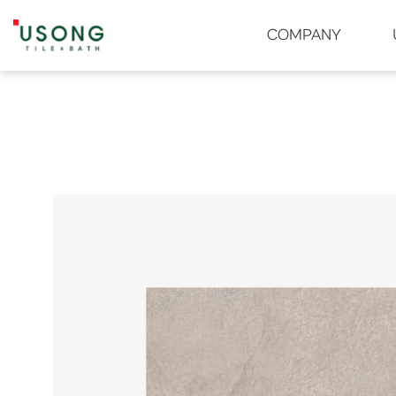
유송타일 & 바스
COMPANY