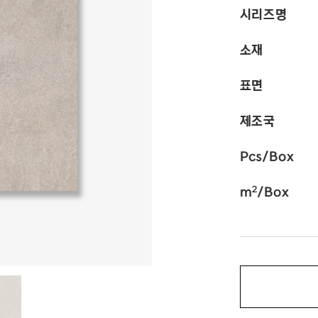
시리즈명
소재
표면
제조국
Pcs/Box
2
m
/Box