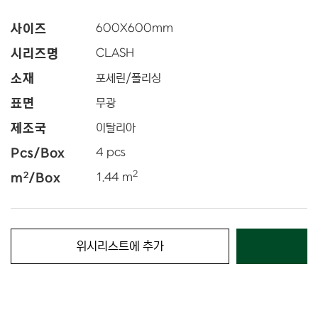
사이즈
600
X
600
mm
시리즈명
CLASH
소재
포세린/폴리싱
표면
무광
제조국
이탈리아
Pcs/Box
4 pcs
2
2
m
/Box
1.44 m
위시리스트에 추가