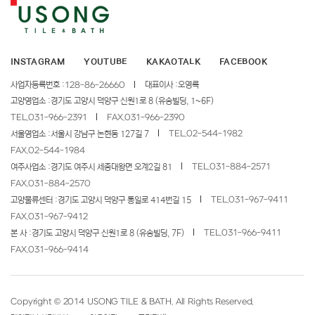
INSTAGRAM
YOUTUBE
KAKAOTALK
FACEBOOK
사업자등록번호 :
128-86-26660
대표이사 :
오영록
고양영업소 :
경기도 고양시 덕양구 신원1로 8 (유송빌딩, 1~6F)
TEL.
031-966-2391
FAX.
031-966-2390
TEL.
02-544-1982
서울영업소 :
서울시 강남구 논현동 127길 7
FAX.
02-544-1984
TEL.
031-884-2571
여주사업소 :
경기도 여주시 세종대왕면 오계2길 81
FAX.
031-884-2570
TEL.
031-967-9411
고양물류센터 :
경기도 고양시 덕양구 통일로 414번길 15
FAX.
031-967-9412
TEL.
031-966-9411
본 사 :
경기도 고양시 덕양구 신원1로 8 (유송빌딩, 7F)
FAX.
031-966-9414
Copyright © 2014
USONG TILE & BATH
. All Rights Reserved.