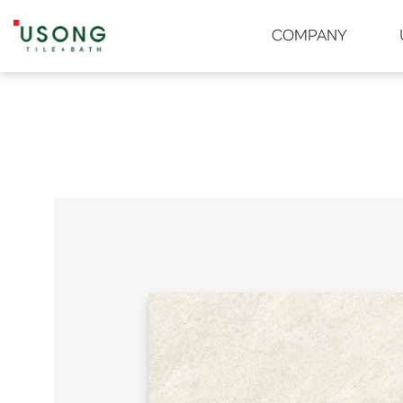
유송타일 & 바스
COMPANY