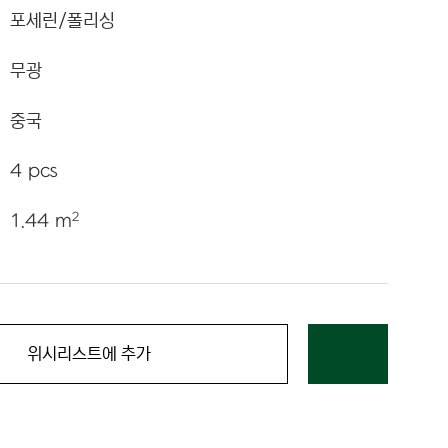
포세린/폴리싱
무광
중국
4 pcs
2
1.44 m
위시리스트에 추가