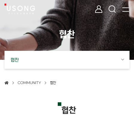
협찬 | 유송타일&바스 욕실 인테리어 타일·자재 전문 유통
유송타일 & 바스
로그인
검색
협
찬
협찬
COMMUNITY
협찬
협찬