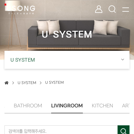
U SYSTEM | 유송타일&바스 욕실 인테리어 타일·자재 전문 유통
유송타일 & 바스
로그인
검색
U
S
Y
S
T
E
M
U SYSTEM
U SYSTEM
U SYSTEM
LL
BATHROOM
LIVINGROOM
KITCHEN
ART