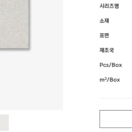
시리즈명
소재
표면
제조국
Pcs/Box
2
m
/Box