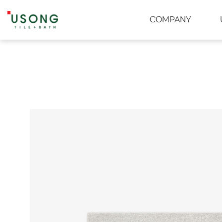
유송타일 & 바스
COMPANY