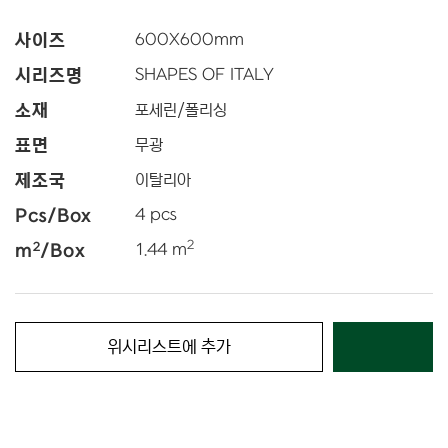
사이즈
600
X
600
mm
시리즈명
SHAPES OF ITALY
소재
포세린/폴리싱
표면
무광
제조국
이탈리아
Pcs/Box
4 pcs
2
2
m
/Box
1.44 m
위시리스트에 추가