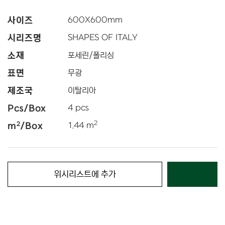
사이즈
600
X
600
mm
시리즈명
SHAPES OF ITALY
소재
포세린/폴리싱
표면
무광
제조국
이탈리아
Pcs/Box
4 pcs
2
2
m
/Box
1.44 m
위시리스트에 추가